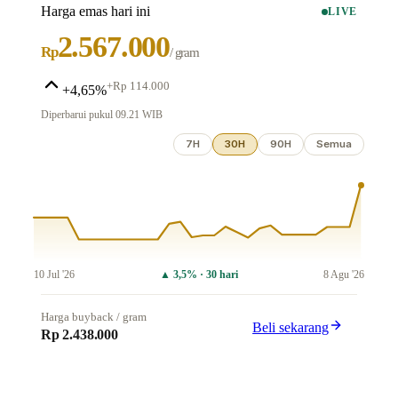
Harga emas hari ini
LIVE
2.567.000
Rp
/ gram
+
Rp 114.000
+4,65%
Diperbarui pukul
09.21
WIB
7H
30H
90H
Semua
10 Jul '26
▲
3,5
% ·
30 hari
8 Agu '26
Harga buyback / gram
Beli sekarang
Rp 2.438.000