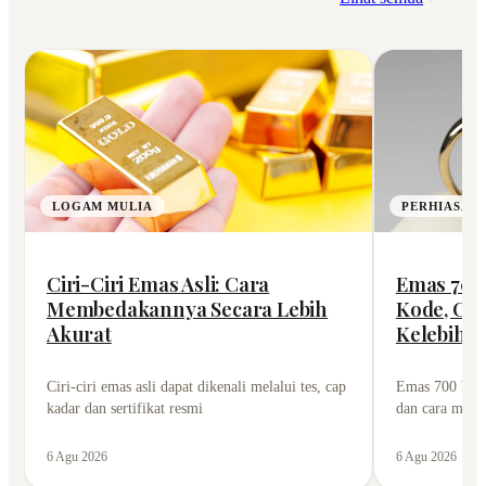
LOGAM MULIA
PERHIASAN
Ciri-Ciri Emas Asli: Cara
Emas 700 
Membedakannya Secara Lebih
Kode, Car
Akurat
Kelebiha
Ciri-ciri emas asli dapat dikenali melalui tes, cap
Emas 700 bera
kadar dan sertifikat resmi
dan cara meng
6 Agu 2026
6 Agu 2026