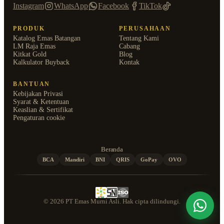
Instagram
WhatsApp
Facebook
TikTok
PRODUK
PERUSAHAAN
Katalog Emas Batangan
Tentang Kami
LM Raja Emas
Cabang
Kitkat Gold
Blog
Kalkulator Buyback
Kontak
BANTUAN
Kebijakan Privasi
Syarat & Ketentuan
Keaslian & Sertifikat
Pengaturan cookie
Beranda
BCA
Mandiri
BNI
QRIS
GoPay
OVO
© 2026 PT Emas Murni Asli. Hak cipta dilindungi.