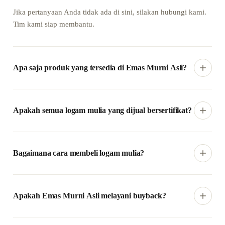
Jika pertanyaan Anda tidak ada di sini, silakan hubungi kami.
Tim kami siap membantu.
Apa saja produk yang tersedia di Emas Murni Asli?
Emas Murni Asli menyediakan berbagai pilihan logam mulia
bersertifikat dengan ukuran yang dapat disesuaikan dengan
Apakah semua logam mulia yang dijual bersertifikat?
kebutuhan investasi Anda.
Ya. Setiap logam mulia dilengkapi sertifikat resmi dan nomor
seri sebagai bagian dari verifikasi keaslian produk.
Bagaimana cara membeli logam mulia?
Anda dapat memilih produk secara online, kemudian memilih
pengiriman ke alamat atau mengambilnya langsung di cabang.
Apakah Emas Murni Asli melayani buyback?
Ya. Kami menyediakan layanan buyback logam mulia. Anda