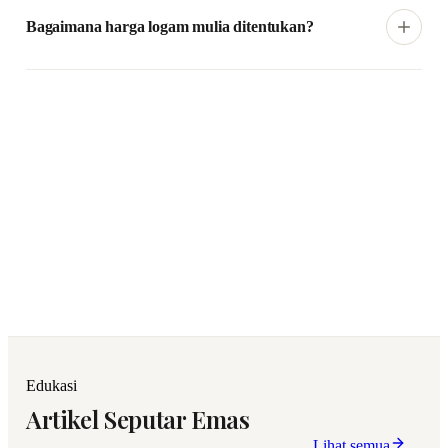
juga dapat menggunakan simulasi buyback untuk melihat
Bagaimana harga logam mulia ditentukan?
estimasi nilai sebelum bertransaksi.
Harga diperbarui secara berkala mengikuti pergerakan pasar
sehingga Anda dapat melihat harga yang berlaku sebelum
melakukan transaksi.
Mulai Investasi Sekarang
Pilih logam mulia bersertifikat dan mulai investasi dengan
proses pembelian yang mudah serta harga yang transparan.
Edukasi
Artikel Seputar Emas
Lihat semua